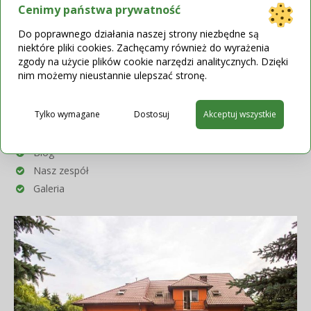
MediRaty
Cenimy państwa prywatność
Leczenie na raty
Do poprawnego działania naszej strony niezbędne są
niektóre pliki cookies. Zachęcamy również do wyrażenia
zgody na użycie plików cookie narzędzi analitycznych. Dzięki
nim możemy nieustannie ulepszać stronę.
Tylko wymagane
Dostosuj
Akceptuj wszystkie
Poznaj nas lepiej
Blog
Nasz zespół
Galeria