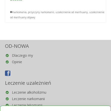
narkomania
,
przyczyny narkomanii
,
uzależnienie od marihuany
,
uzależnienie
od marihuany objawy
OD-NOWA
Dlaczego my
Opinie
Leczenie uzależnień
Leczenie alkoholizmu
Leczenie narkomanii
Leczenie lekomanii